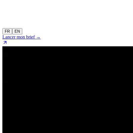
FR
EN
Lancer mon brief →