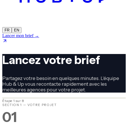
FR
EN
Lancer mon brief →
Lancez votre brief
Partagez votre besoin en quelques minutes. L'équipe
Hub & Up vous recontacte rapidement avec les
meilleures agences pour votre projet.
Étape 1 sur 8
SECTION 1 — VOTRE PROJET
01