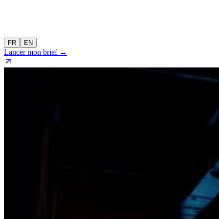
FR
EN
Lancer mon brief →