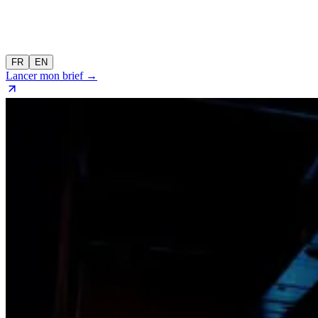
FR
EN
Lancer mon brief →