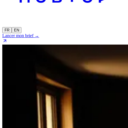
FR
EN
Lancer mon brief →