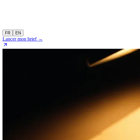
FR
EN
Lancer mon brief →