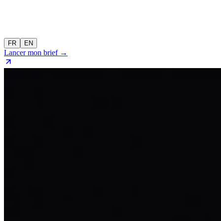
FR
EN
Lancer mon brief →