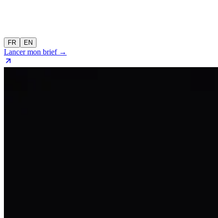
FR
EN
Lancer mon brief →