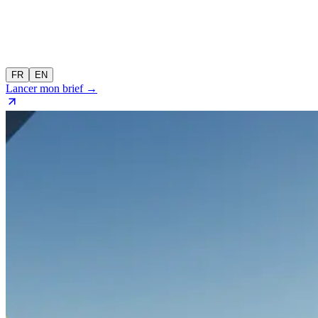
FR
EN
Lancer mon brief →