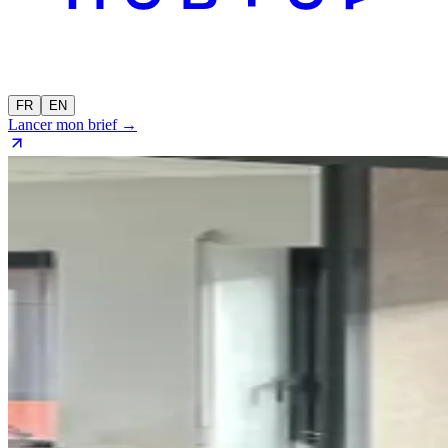
FR
EN
Lancer mon brief →