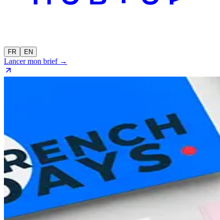
FR
EN
Lancer mon brief →