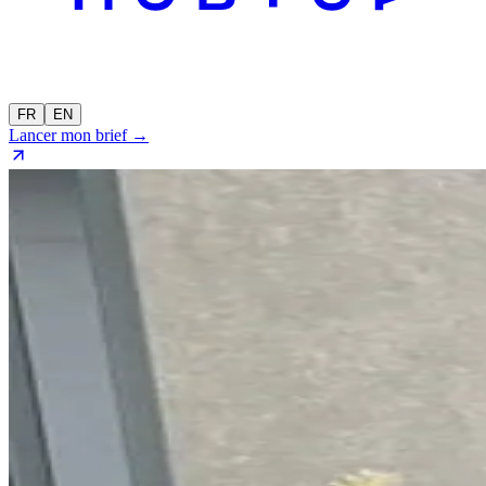
FR
EN
Lancer mon brief →